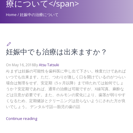
療について</span>
Home
/
妊娠中の治療について
妊娠中でも治療は出来ますか？
On
May 16, 2018
By
Atsu Tatsuki
A) まずは妊娠の可能性を歯科医に申し出て下さい。検査だけであれば
いつでも出来ます。ただ、つわりが激しく口を開けているのがつらい
場合は無理をせず、安定期（5ヶ月以降）まで待たれては如何でしょ
うか？安定期であれば、通常の治療は可能ですが、X線写真、麻酔な
どは注意が必要です。また、ホルモンの変化により、歯茎が弱りやす
くなるため、定期健診とクリーニングは怠らないようにされた方が良
いでしょう。 デンタル寸話―胎児の歯の話
Continue reading