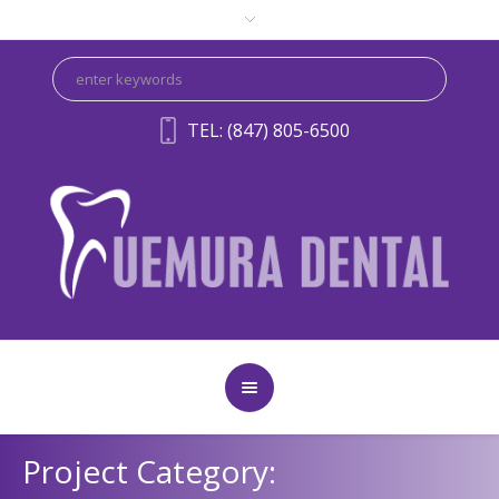
TEL: (847) 805-6500
Project Category: