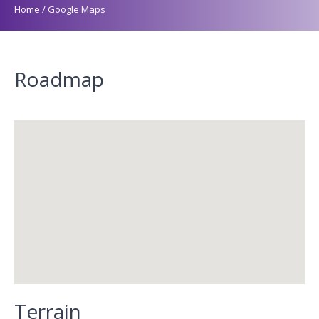
Home
/
Google Maps
Roadmap
Terrain